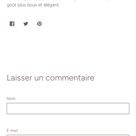
goût plus doux et élégant.
PARTAGER
TWEETER
ÉPINGLER
SUR
SUR
SUR
FACEBOOK
TWITTER
PINTEREST
Laisser un commentaire
Nom
E-mail