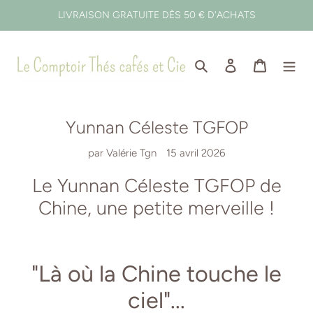
Passer
LIVRAISON GRATUITE DÈS 50 € D'ACHATS
au
contenu
Rechercher
Se connecter
Panier
Yunnan Céleste TGFOP
par Valérie Tgn
15 avril 2026
Le Yunnan Céleste TGFOP de
Chine, une petite merveille !
"Là où la Chine touche le
ciel"...