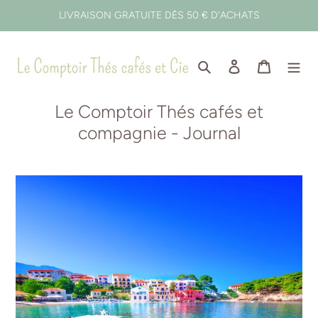
Passer
LIVRAISON GRATUITE DÈS 50 € D'ACHATS
au
contenu
Rechercher
Se connecter
Panier
Le Comptoir Thés cafés et
compagnie - Journal