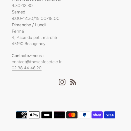
9:30-12:30
Samedi
9:00-12:30/15:00-18:00
Dimanche / Lundi
Fermé
4, Place du petit marché
45190 Beaugency
Contactez-nous :
contact@thescafesetcie.fr
02 38 44 46 20
Instagram
RSS
Moyens
de
paiement