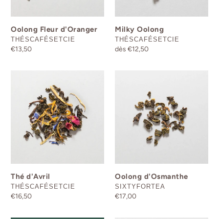
:
Oolong Fleur d'Oranger
Milky Oolong
DISTRIBUTEUR
DISTRIBUTEUR
THÉSCAFÉSETCIE
THÉSCAFÉSETCIE
Prix
€13,50
Prix
dès €12,50
normal
normal
Thé
Oolong
d'Avril
d'Osmanthe
Thé d'Avril
Oolong d'Osmanthe
DISTRIBUTEUR
DISTRIBUTEUR
THÉSCAFÉSETCIE
SIXTYFORTEA
Prix
€16,50
Prix
€17,00
normal
normal