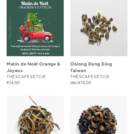
Matin
Oolong
de
Dong
Noël
Ding
Orange
Taïwan
&
Joyeux
Matin de Noël Orange &
Oolong Dong Ding
Joyeux
Taïwan
DISTRIBUTEUR
DISTRIBUTEUR
THÉSCAFÉSETCIE
THÉSCAFÉSETCIE
Prix
€14,50
Prix
dès €15,00
normal
normal
Yunnan
Oolong
Céleste
Simpani
TGFOP
Édition
limitée