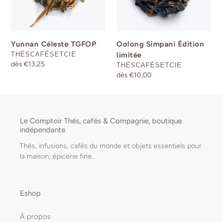
Yunnan Céleste TGFOP
Oolong Simpani Édition
DISTRIBUTEUR
THÉSCAFÉSETCIE
limitée
Prix
dès €13,25
DISTRIBUTEUR
THÉSCAFÉSETCIE
normal
Prix
dès €10,00
normal
Le Comptoir Thés, cafés & Compagnie, boutique
indépendante
Thés, infusions, cafés du monde et objets essentiels pour
la maison, épicerie fine.
Eshop
À propos