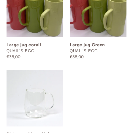
Large jug corail
Large jug Green
DISTRIBUTEUR
DISTRIBUTEUR
QUAIL’S EGG
QUAIL’S EGG
Prix
€38,00
Prix
€38,00
normal
normal
Pichet
en
Verre
Unitea
Kinto