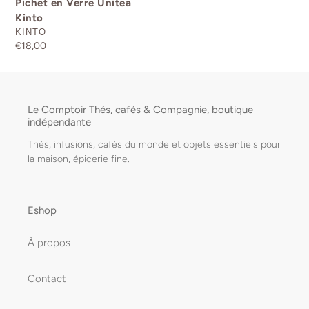
Pichet en Verre Unitea
Kinto
DISTRIBUTEUR
KINTO
Prix
€18,00
normal
Le Comptoir Thés, cafés & Compagnie, boutique
indépendante
Thés, infusions, cafés du monde et objets essentiels pour
la maison, épicerie fine.
Eshop
À propos
Contact