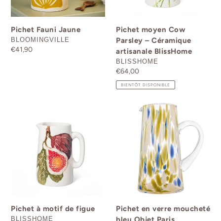
:
BlissHome
Pichet Fauni Jaune
Pichet moyen Cow
DISTRIBUTEUR
BLOOMINGVILLE
Parsley – Céramique
Prix
€41,90
artisanale BlissHome
normal
DISTRIBUTEUR
BLISSHOME
Prix
€64,00
normal
BIENTÔT DISPONIBLE
Pichet
Pichet
à
en
motif
verre
de
moucheté
figue
bleu
Objet
Paris
Pichet à motif de figue
Pichet en verre moucheté
DISTRIBUTEUR
BLISSHOME
bleu Objet Paris