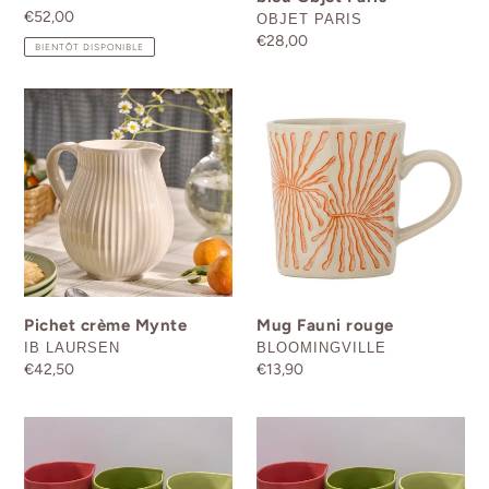
Prix
€52,00
DISTRIBUTEUR
OBJET PARIS
normal
Prix
€28,00
BIENTÔT DISPONIBLE
normal
Pichet
Mug
crème
Fauni
Mynte
rouge
Pichet crème Mynte
Mug Fauni rouge
DISTRIBUTEUR
DISTRIBUTEUR
IB LAURSEN
BLOOMINGVILLE
Prix
€42,50
Prix
€13,90
normal
normal
Large
Large
jug
jug
corail
Green