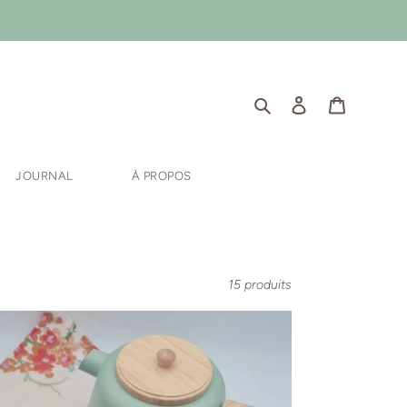
Rechercher
Se connecter
Panier
JOURNAL
À PROPOS
15 produits
ière
te
GGO
GO