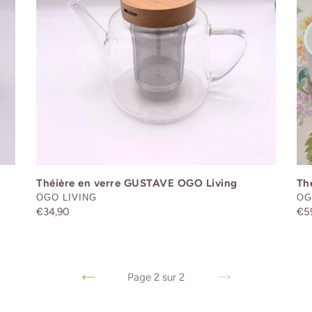
i
Living
LIv
o
n
:
Théière en verre GUSTAVE OGO Living
Th
DISTRIBUTEUR
DI
OGO LIVING
OG
Prix
€34,90
Pri
€5
normal
no
Page 2 sur 2
PAGE
PAGE
PRÉCÉDENTE
SUIVANTE