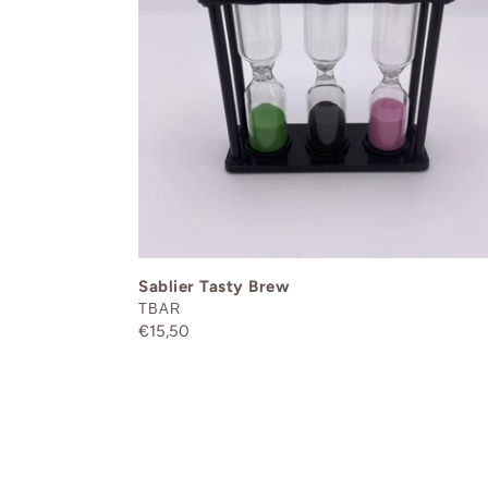
Sablier Tasty Brew
DISTRIBUTEUR
TBAR
Prix
€15,50
normal