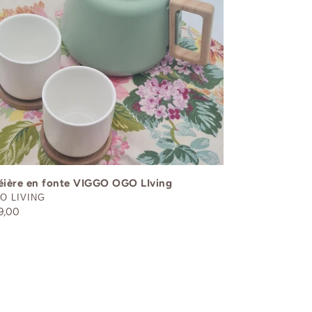
ing
éière en fonte VIGGO OGO LIving
STRIBUTEUR
O LIVING
x
9,00
rmal