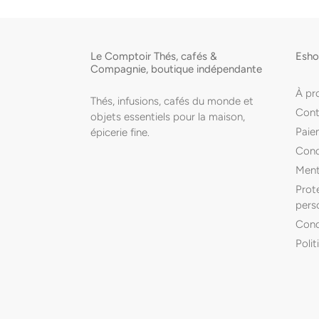
Le Comptoir Thés, cafés &
Esh
Compagnie, boutique indépendante
À pr
Thés, infusions, cafés du monde et
Cont
objets essentiels pour la maison,
Paiem
épicerie fine.
Cond
Ment
Prot
pers
Condi
Poli