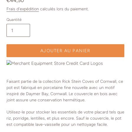
Prix
€44,50
normal
Frais d'expédition
calculés lors du paiement.
Quantité
AJOUTER AU PANIER
Ajout
d'un
Faisant partie de la collection Rick Stein Coves of Cornwall, ce
produit
pot est fabriqué en porcelaine fine nouvelle avec un motif
à
inspiré de Daymer Bay, Cornwall. Le couvercle en bois avec
votre
joint assure une conservation hermétique.
panier
Utilisez-le pour stocker les essentiels de votre placard tels que
riz, porridge, lentilles, et plus encore. Sauf le couvercle, le pot
est compatible lave-vaisselle pour un nettoyage facile.