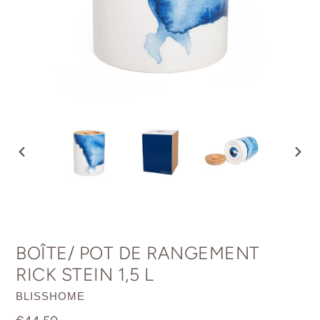
DIAPOSITIVE
DIAP
PRÉCÉDENTE
SUIV
BOÎTE/ POT DE RANGEMENT
RICK STEIN 1,5 L
DISTRIBUTEUR
BLISSHOME