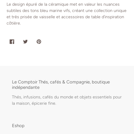
Le design épuré de la céramique met en valeur les nuances
subtiles des tons bleu marine vifs, créant une collection unique
et très prisée de vaisselle et accessoires de table d’inspiration
côtière.
PARTAGER
TWEETER
ÉPINGLER
SUR
SUR
SUR
FACEBOOK
TWITTER
PINTEREST
Le Comptoir Thés, cafés & Compagnie, boutique
indépendante
Thés, infusions, cafés du monde et objets essentiels pour
la maison, épicerie fine.
Eshop