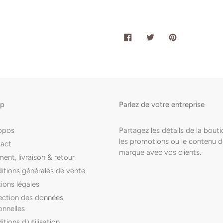
PARTAGER
TWEETER
ÉPINGLER
SUR
SUR
SUR
FACEBOOK
TWITTER
PINTEREST
op
Parlez de votre entreprise
opos
Partagez les détails de la bouti
les promotions ou le contenu d
act
marque avec vos clients.
ent, livraison & retour
itions générales de vente
ions légales
ection des données
onnelles
tions d'utilisation