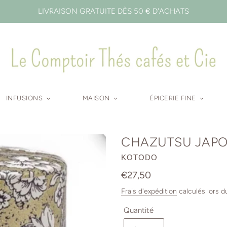
LIVRAISON GRATUITE DÈS 50 € D'ACHATS
INFUSIONS
MAISON
ÉPICERIE FINE
CHAZUTSU JAPO
DISTRIBUTEUR
KOTODO
Prix
€27,50
normal
Frais d'expédition
calculés lors d
Quantité