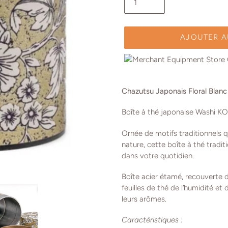
AJOUTER A
Ajout
d'un
Chazutsu Japonais Floral Blan
produit
à
Boîte à thé japonaise
Washi 
votre
panier
O
rnée de motifs traditionnels q
nature, cette boîte à thé tradit
dans votre quotidien.
Boîte acier étamé, recouverte de
feuilles de thé de l’humidité et 
leurs arômes.
Caractéristiques :