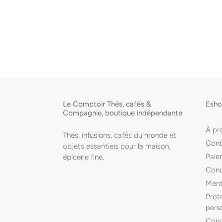
Le Comptoir Thés, cafés &
Esh
Compagnie, boutique indépendante
À pr
Thés, infusions, cafés du monde et
Cont
objets essentiels pour la maison,
Paiem
épicerie fine.
Cond
Ment
Prot
pers
Condi