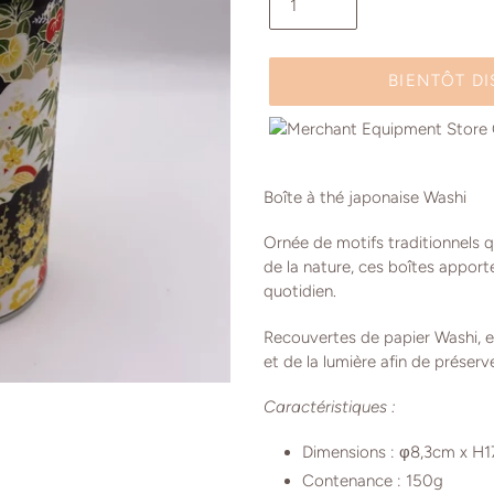
BIENTÔT D
Ajout
d'un
Boîte à thé japonaise Washi
produit
à
O
rnée de motifs traditionnels 
votre
de la nature, ces boîtes apport
panier
quotidien.
Recouvertes de papier Washi, ell
et de la lumière afin de préserv
Caractéristiques :
Dimensions :
φ8,3cm x H
Contenance : 150g