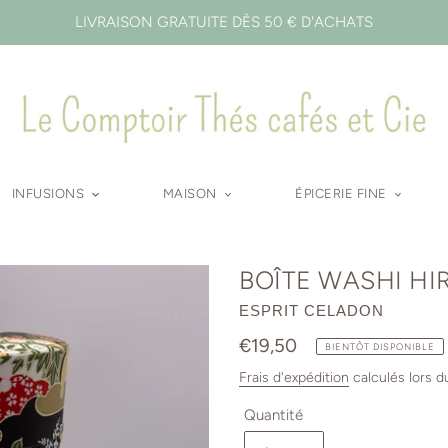
LIVRAISON GRATUITE DÈS 50 € D'ACHATS
INFUSIONS
MAISON
ÉPICERIE FINE
BOÎTE WASHI HI
DISTRIBUTEUR
ESPRIT CELADON
Prix
€19,50
BIENTÔT DISPONIBLE
normal
Frais d'expédition
calculés lors d
Quantité