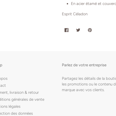
En acier étamé et couverc
Esprit Céladon
PARTAGER
TWEETER
ÉPINGLER
SUR
SUR
SUR
FACEBOOK
TWITTER
PINTEREST
op
Parlez de votre entreprise
opos
Partagez les détails de la bouti
les promotions ou le contenu d
act
marque avec vos clients.
ent, livraison & retour
itions générales de vente
ions légales
ection des données