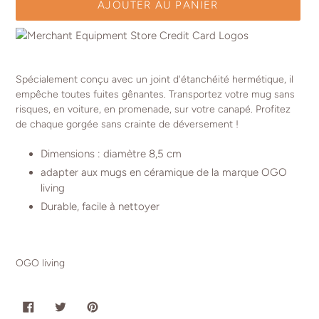
AJOUTER AU PANIER
Ajout
d'un
Spécialement conçu avec un joint d'étanchéité hermétique, il
produit
empêche toutes fuites gênantes. Transportez votre mug sans
à
risques, en voiture, en promenade, sur votre canapé. Profitez
votre
de chaque gorgée sans crainte de déversement !
panier
Dimensions : diamètre 8,5 cm
adapter aux mugs en céramique de la marque OGO
living
Durable, facile à nettoyer
OGO living
PARTAGER
TWEETER
ÉPINGLER
SUR
SUR
SUR