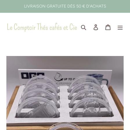
Passer
LIVRAISON GRATUITE DÈS 50 € D'ACHATS
au
contenu
Rechercher
Se connecter
Panier