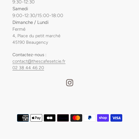
9:30-12:30
Samedi
9:00-12:30/15:00-18:00
Dimanche / Lundi
Fermé
4, Place du petit marché
45190 Beaugency
Contactez-nous :
contact@thescafesetcie.fr
02 38 44 46 20
Instagram
Moyens
de
paiement