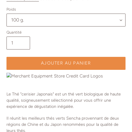
Poids
Quantité
AJOUTER AU PANIER
Ajout
d'un
Le Thé "cerisier Japonais" est un thé vert biologique de haute
produit
qualité, soigneusement sélectionné pour vous offrir une
à
expérience de dégustation inégalée.
votre
panier
Il réunit les meilleurs thés verts Sencha provennant de deux
régions de Chine et du Japon renommées pour la qualité de
leurs thés.