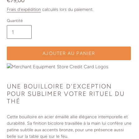
Prix
€79,00
normal
Frais d'expédition
calculés lors du paiement.
Quantité
AJOUTER AU PANIER
Ajout
d'un
UNE BOUILLOIRE D'EXCEPTION
produit
POUR SUBLIMER VOTRE RITUEL DU
à
THÉ
votre
panier
Cette bouilloire en acier émaillé allie élégance intemporelle et
durabilité. Sa finition bicolore travaillée à la main lui confère une
patine subtile aux accents bronze, pour une présence aussi
belle sur la table que sur le feu.