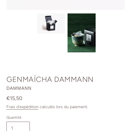
GENMAÏCHA DAMMANN
DISTRIBUTEUR
DAMMANN
Prix
€15,50
normal
Frais d'expédition
calculés lors du paiement.
Quantité