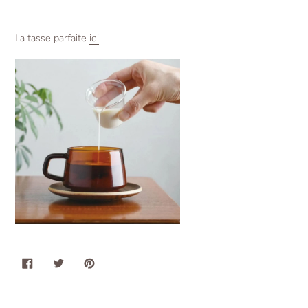
La tasse parfaite
ici
PARTAGER
TWEETER
ÉPINGLER
SUR
SUR
SUR
FACEBOOK
TWITTER
PINTEREST