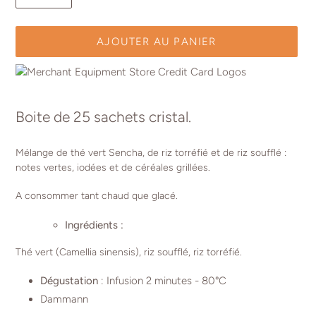
AJOUTER AU PANIER
Ajout
d'un
Boite de 25 sachets cristal.
produit
à
Mélange de thé vert Sencha, de riz torréfié et de riz soufflé :
votre
notes vertes, iodées et de céréales grillées.
panier
A consommer tant chaud
que glacé.
Ingrédients :
Thé vert (Camellia sinensis), riz soufflé, riz torréfié.
Dégustation
: Infusion 2 minutes - 80°C
Dammann