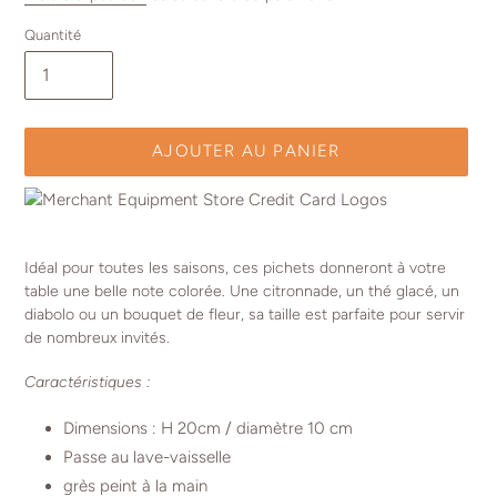
Quantité
AJOUTER AU PANIER
Ajout
d'un
Idéal pour toutes les saisons, ces pichets donneront à votre
produit
table une belle note colorée. Une citronnade, un thé glacé, un
à
diabolo ou un bouquet de fleur, sa taille est parfaite pour servir
votre
de nombreux invités.
panier
Caractéristiques :
Dimensions : H 20cm / diamètre 10 cm
Passe au lave-vaisselle
grès peint à la main