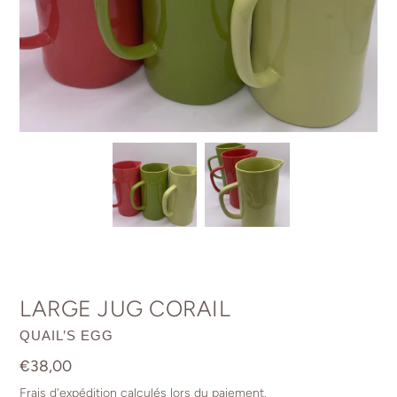
LARGE JUG CORAIL
DISTRIBUTEUR
QUAIL’S EGG
Prix
€38,00
normal
Frais d'expédition
calculés lors du paiement.