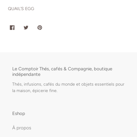
QUAIL’S EGG
PARTAGER
TWEETER
ÉPINGLER
SUR
SUR
SUR
FACEBOOK
TWITTER
PINTEREST
Le Comptoir Thés, cafés & Compagnie, boutique
indépendante
Thés, infusions, cafés du monde et objets essentiels pour
la maison, épicerie fine.
Eshop
À propos