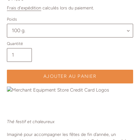
normal
Frais d'expédition
calculés lors du paiement.
Poids
Quantité
AJOUTER AU PANIER
Ajout
d'un
produit
à
Thé festif et chaleureux
votre
panier
Imaginé pour accompagner les fêtes de fin d’année, un