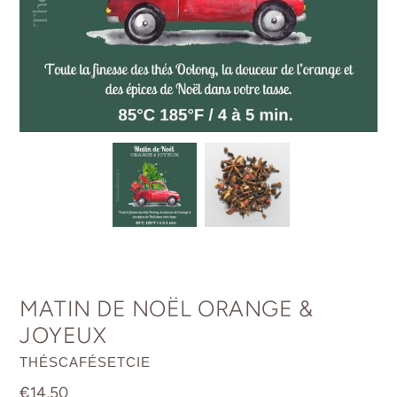
MATIN DE NOËL ORANGE &
JOYEUX
DISTRIBUTEUR
THÉSCAFÉSETCIE
Prix
€14,50