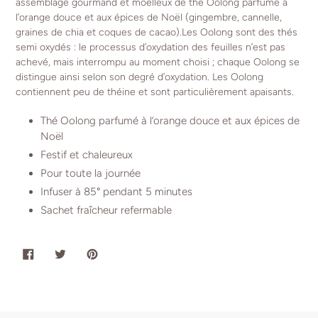
assemblage gourmand et moelleux de thé Oolong parfumé à
l’orange douce et aux épices de Noël (gingembre, cannelle,
graines de chia et coques de cacao).Les Oolong sont des thés
semi oxydés : le processus d’oxydation des feuilles n’est pas
achevé, mais interrompu au moment choisi ; chaque Oolong se
distingue ainsi selon son degré d’oxydation. Les Oolong
contiennent peu de théine et sont particulièrement apaisants.
Thé Oolong parfumé à l’orange douce et aux épices de
Noël
Festif et chaleureux
Pour toute la journée
Infuser à 85° pendant 5 minutes
Sachet fraîcheur refermable
PARTAGER
TWEETER
ÉPINGLER
SUR
SUR
SUR
FACEBOOK
TWITTER
PINTEREST