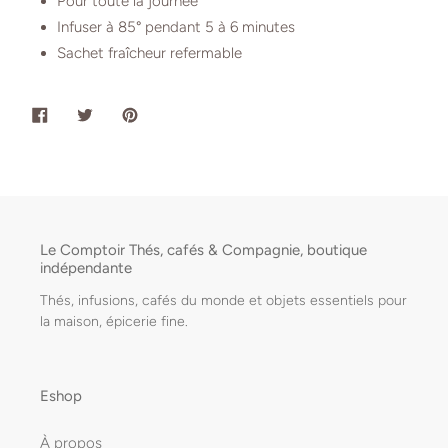
Pour toute la journée
Infuser à 85° pendant 5 à 6 minutes
Sachet fraîcheur refermable
PARTAGER
TWEETER
ÉPINGLER
SUR
SUR
SUR
FACEBOOK
TWITTER
PINTEREST
Le Comptoir Thés, cafés & Compagnie, boutique
indépendante
Thés, infusions, cafés du monde et objets essentiels pour
la maison, épicerie fine.
Eshop
À propos