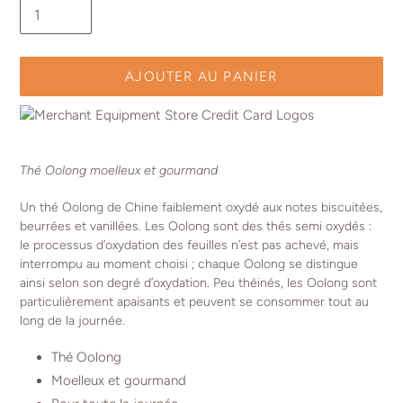
AJOUTER AU PANIER
Ajout
d'un
Thé Oolong moelleux et gourmand
produit
à
Un thé Oolong de Chine faiblement oxydé aux notes biscuitées,
votre
beurrées et vanillées. Les Oolong sont des thés semi oxydés :
panier
le processus d’oxydation des feuilles n’est pas achevé, mais
interrompu au moment choisi ; chaque Oolong se distingue
ainsi selon son degré d’oxydation. Peu théinés, les Oolong sont
particulièrement apaisants et peuvent se consommer tout au
long de la journée.
Thé Oolong
Moelleux et gourmand