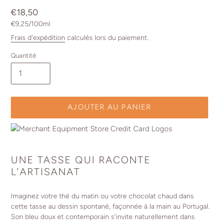
Prix
€18,50
par
normal
Prix
€9,25
/
100ml
unitaire
Frais d'expédition
calculés lors du paiement.
Quantité
AJOUTER AU PANIER
Ajout
d'un
UNE TASSE QUI RACONTE
produit
L'ARTISANAT
à
votre
panier
Imaginez votre thé du matin ou votre chocolat chaud dans
cette tasse au dessin spontané, façonnée à la main au Portugal.
Son bleu doux et contemporain s'invite naturellement dans