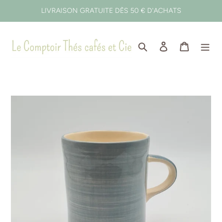
Passer
LIVRAISON GRATUITE DÈS 50 € D'ACHATS
au
contenu
Rechercher
Se connecter
Panier