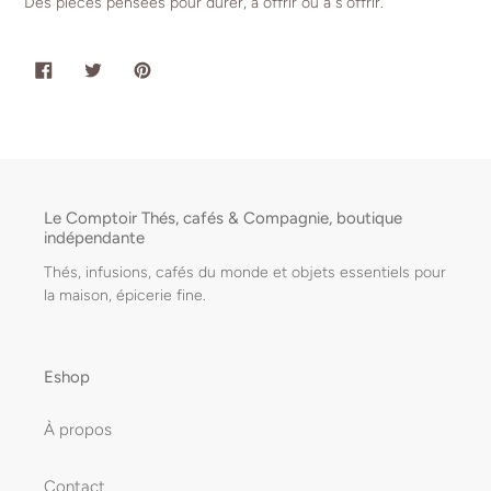
Des pièces pensées pour durer, à offrir ou à s'offrir.
PARTAGER
TWEETER
ÉPINGLER
SUR
SUR
SUR
FACEBOOK
TWITTER
PINTEREST
Le Comptoir Thés, cafés & Compagnie, boutique
indépendante
Thés, infusions, cafés du monde et objets essentiels pour
la maison, épicerie fine.
Eshop
À propos
Contact