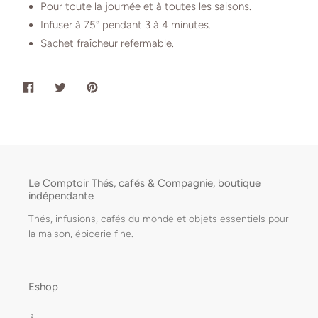
Pour toute la journée et à toutes les saisons.
Infuser à 75° pendant 3 à 4 minutes.
Sachet fraîcheur refermable.
PARTAGER
TWEETER
ÉPINGLER
SUR
SUR
SUR
FACEBOOK
TWITTER
PINTEREST
Le Comptoir Thés, cafés & Compagnie, boutique
indépendante
Thés, infusions, cafés du monde et objets essentiels pour
la maison, épicerie fine.
Eshop