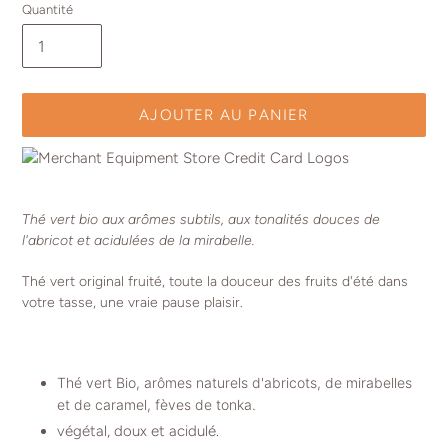
Quantité
AJOUTER AU PANIER
Ajout
d'un
Thé vert bio aux arômes subtils, aux tonalités douces de
produit
l'abricot et acidulées de la mirabelle.
à
votre
Thé vert original fruité, toute la douceur des fruits d'été dans
panier
votre tasse, une vraie pause plaisir.
Thé vert Bio, arômes naturels d'abricots, de mirabelles
et de caramel, fèves de tonka.
végétal, doux et acidulé.