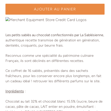
AJOUTER AU PANIER
Ajout
d'un
Les petits sablés au chocolat confectionnés par La Sablésienne
,
produit
authentique recette transmise de génération en génération,
à
dentelés, croquants, pur beurre frais.
votre
panier
Reconnus comme une spécialité du patrimoine culinaire
Français, i
ls sont déclinés en différentes recettes.
Ce coffret de 16 sablés, présentés dans des sachets
fraîcheurs, pour les conserver encore plus longtemps, en fait
un cadeau idéal ! retrouver les différents parfums sur le site.
Ingrédients
:
Chocolat au lait 32% et chocolat blanc 15.5% (sucre, beure de
cacao, pâte de cacao, LAIT entier en poudre, émulsifiant :