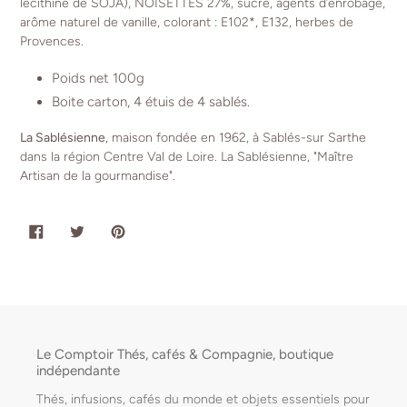
lécithine de SOJA), NOISETTES 27%, sucre, agents d’enrobage,
arôme naturel de vanille, colorant : E102*, E132, herbes de
Provences.
Poids net 100g
Boite carton, 4 étuis de 4 sablés.
La Sablésienne
, maison fondée en 1962, à Sablés-sur Sarthe
dans la région Centre Val de Loire. La Sablésienne, "Maître
Artisan de la gourmandise".
PARTAGER
TWEETER
ÉPINGLER
SUR
SUR
SUR
FACEBOOK
TWITTER
PINTEREST
Le Comptoir Thés, cafés & Compagnie, boutique
indépendante
Thés, infusions, cafés du monde et objets essentiels pour