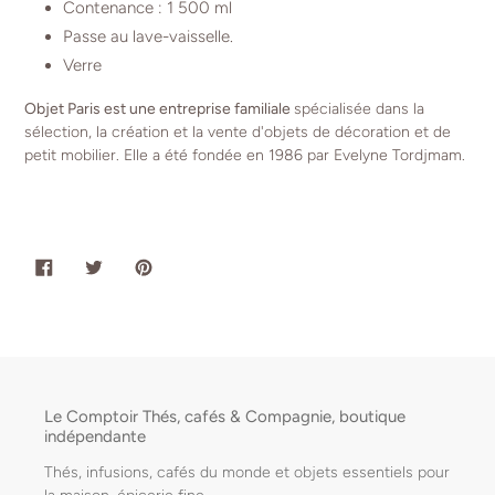
Contenance :
1 500 ml
Passe au lave-vaisselle.
Verre
Objet Paris est une entreprise familiale
spécialisée dans la
sélection, la création et la vente d'objets de décoration et de
petit mobilier. Elle a été fondée en 1986 par Evelyne Tordjmam.
PARTAGER
TWEETER
ÉPINGLER
SUR
SUR
SUR
FACEBOOK
TWITTER
PINTEREST
Le Comptoir Thés, cafés & Compagnie, boutique
indépendante
Thés, infusions, cafés du monde et objets essentiels pour
la maison, épicerie fine.