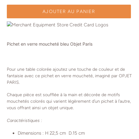
AJOUTER AU PANIER
Ajout
d'un
Pichet en verre moucheté bleu Objet Paris
produit
à
votre
panier
Pour une table colorée ajoutez une touche de couleur et de
fantaisie avec ce pichet en verre moucheté, imaginé par OPJET
PARIS.
Chaque pièce est soufflée à la main et décorée de motifs
mouchetés colorés qui varient légèrement d’un pichet à l’autre,
vous offrant ainsi un objet unique.
Caractéristiques :
Dimensions :
H 22,5 cm D.15 cm