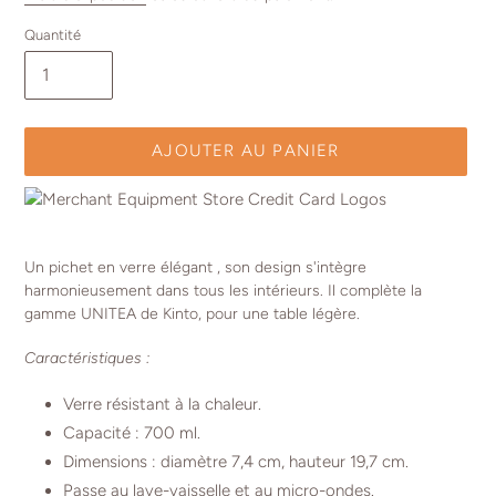
Quantité
AJOUTER AU PANIER
Ajout
d'un
Un pichet en verre élégant , son design s'intègre
produit
harmonieusement dans tous les intérieurs. Il complète la
à
gamme UNITEA de Kinto, pour une table légère.
votre
panier
Caractéristiques :
Verre résistant à la chaleur.
Capacité : 700 ml.
Dimensions : diamètre 7,4 cm, hauteur 19,7 cm.
Passe au lave-vaisselle et au micro-ondes.