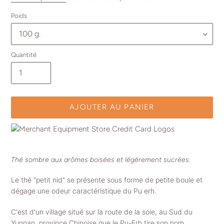
Poids
Quantité
AJOUTER AU PANIER
Ajout
d'un
Thé sombre aux arômes boisées et légèrement sucrées.
produit
à
Le thé "petit nid" se présente sous forme de petite boule et
votre
dégage une odeur caractéristique du Pu erh.
panier
C'est d'un village situé sur la route de la soie, au Sud du
Yunnan, province Chinoise que le Pu-Erh tire son nom.