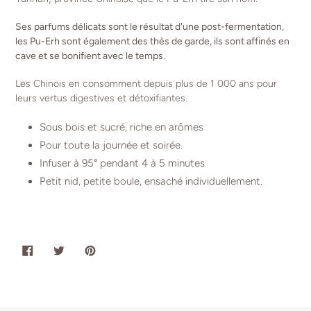
Ses parfums délicats sont le résultat d'une post-fermentation,
les Pu-Erh sont également des thès de garde, ils sont affinés en
cave et se bonifient avec le temps
.
Les Chinois en consomment depuis plus de 1 000 ans pour
leurs vertus digestives et détoxifiantes.
Sous bois et sucré, riche en arômes
Pour toute la journée et soirée.
Infuser à 95° pendant 4 à 5 minutes
Petit nid, petite boule, ensaché individuellement.
PARTAGER
TWEETER
ÉPINGLER
SUR
SUR
SUR
FACEBOOK
TWITTER
PINTEREST