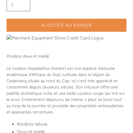
AJOUTER AU PANIER
Ajout
d'un
Rooïbos doux et miellé
produit
à
Le rooïbos (
Aspalathus linearis
) est une espèce d’arbuste
votre
endémique d’Afrique du Sud, cultivée dans la région du
panier
Cederberg située au nord du Cap, où il est très apprécié et
consommé depuis plusieurs siècles. Son infusion offre une
palette aromatique riche et une belle couleur rouge qui tire sur
le brun. Entièrement dépourvu de théine, il peut se boire tout
au long de la journée et possède des propriétés antioxydantes
et apaisantes reconnues.
Rooïbos nature
Doux et miellé