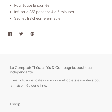
Pour toute la journée
Infuser à 85° pendant 4 à 5 minutes
Sachet fraîcheur refermable
PARTAGER
TWEETER
ÉPINGLER
SUR
SUR
SUR
FACEBOOK
TWITTER
PINTEREST
Le Comptoir Thés, cafés & Compagnie, boutique
indépendante
Thés, infusions, cafés du monde et objets essentiels pour
la maison, épicerie fine.
Eshop