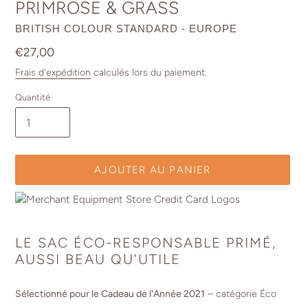
PRIMROSE & GRASS
DISTRIBUTEUR
BRITISH COLOUR STANDARD - EUROPE
Prix
€27,00
normal
Frais d'expédition
calculés lors du paiement.
Quantité
AJOUTER AU PANIER
Ajout
d'un
LE SAC ÉCO-RESPONSABLE PRIMÉ,
produit
AUSSI BEAU QU'UTILE
à
votre
panier
Sélectionné pour le Cadeau de l'Année 2021
– catégorie Éco