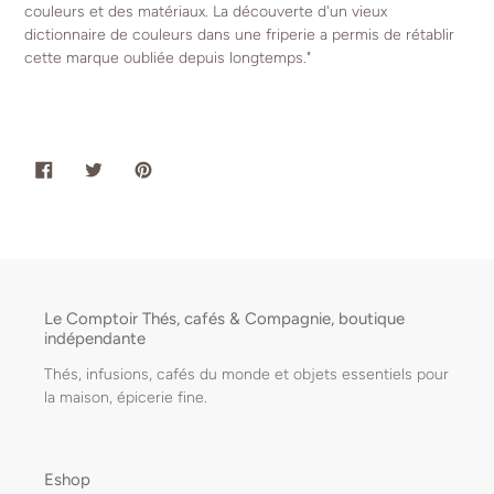
couleurs et des matériaux. La découverte d'un vieux
dictionnaire de couleurs dans une friperie a permis de rétablir
cette marque oubliée depuis longtemps."
PARTAGER
TWEETER
ÉPINGLER
SUR
SUR
SUR
FACEBOOK
TWITTER
PINTEREST
Le Comptoir Thés, cafés & Compagnie, boutique
indépendante
Thés, infusions, cafés du monde et objets essentiels pour
la maison, épicerie fine.
Eshop