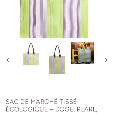
DIAPOSITIVE
DIAP
PRÉCÉDENTE
SUIV
SAC DE MARCHÉ TISSÉ
ÉCOLOGIQUE – DOGE, PEARL,