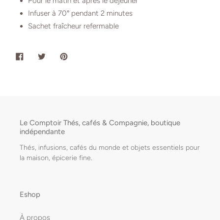
Pour le matin et après le déjeuner
Infuser à 70° pendant 2 minutes
Sachet fraîcheur refermable
PARTAGER
TWEETER
ÉPINGLER
SUR
SUR
SUR
FACEBOOK
TWITTER
PINTEREST
Le Comptoir Thés, cafés & Compagnie, boutique
indépendante
Thés, infusions, cafés du monde et objets essentiels pour
la maison, épicerie fine.
Eshop
À propos