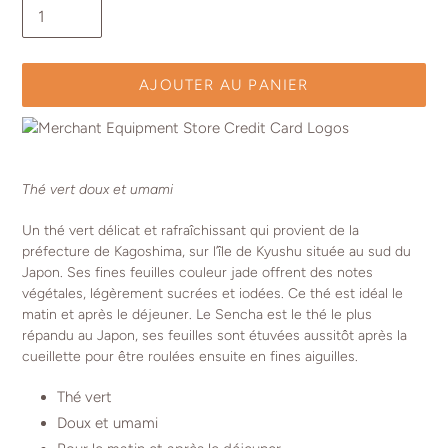
AJOUTER AU PANIER
Ajout
d'un
Thé vert doux et umami
produit
à
Un thé vert délicat et rafraîchissant qui provient de la
votre
préfecture de Kagoshima, sur l’île de Kyushu située au sud du
panier
Japon. Ses fines feuilles couleur jade offrent des notes
végétales, légèrement sucrées et iodées. Ce thé est idéal le
matin et après le déjeuner. Le Sencha est le thé le plus
répandu au Japon, ses feuilles sont étuvées aussitôt après la
cueillette pour être roulées ensuite en fines aiguilles.
Thé vert
Doux et umami