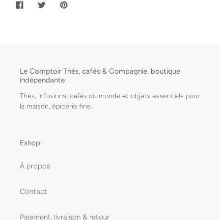
PARTAGER
TWEETER
ÉPINGLER
SUR
SUR
SUR
FACEBOOK
TWITTER
PINTEREST
Le Comptoir Thés, cafés & Compagnie, boutique
indépendante
Thés, infusions, cafés du monde et objets essentiels pour
la maison, épicerie fine.
Eshop
À propos
Contact
Paiement, livraison & retour