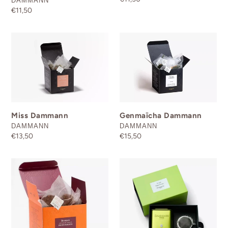
DAMMANN
normal
Prix
€11,50
normal
Miss
Genmaïcha
Dammann
Dammann
Miss Dammann
Genmaïcha Dammann
DISTRIBUTEUR
DISTRIBUTEUR
DAMMANN
DAMMANN
Prix
€13,50
Prix
€15,50
normal
normal
Rooibos
Coffret
fruits
Happy
rouges
Dreams
DAMMANN