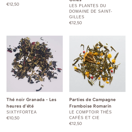
Prix
€12,50
DISTRIBUTEUR
LES PLANTES DU
normal
DOMAINE DE SAINT-
GILLES
Prix
€12,50
normal
Thé
Parties
noir
de
Granada
Campagne
-
Framboise
Les
Romarin
heures
d'été
Thé noir Granada - Les
Parties de Campagne
heures d'été
Framboise Romarin
DISTRIBUTEUR
DISTRIBUTEUR
SIXTYFORTEA
LE COMPTOIR THÉS
Prix
€10,50
CAFÉS ET CIE
Prix
€12,50
normal
normal