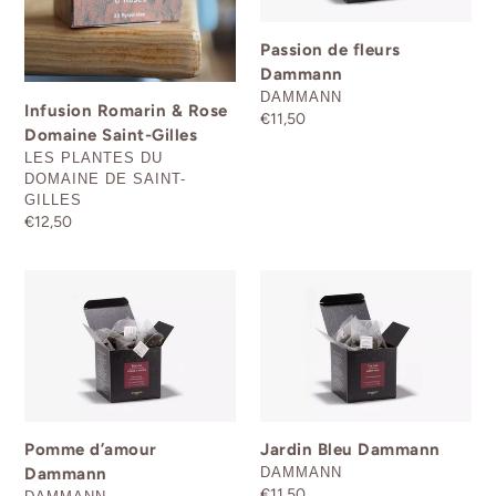
:
Saint-
Gilles
Passion de fleurs
Dammann
DISTRIBUTEUR
DAMMANN
Infusion Romarin & Rose
Prix
€11,50
Domaine Saint-Gilles
normal
DISTRIBUTEUR
LES PLANTES DU
DOMAINE DE SAINT-
GILLES
Prix
€12,50
normal
Pomme
Jardin
d’amour
Bleu
Dammann
Dammann
Pomme d’amour
Jardin Bleu Dammann
DISTRIBUTEUR
Dammann
DAMMANN
Prix
€11,50
DISTRIBUTEUR