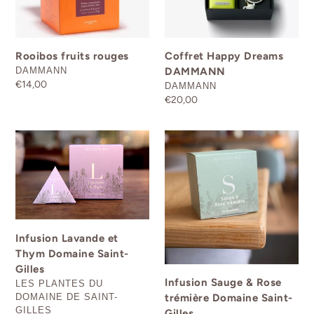
Rooibos fruits rouges
Coffret Happy Dreams
DISTRIBUTEUR
DAMMANN
DAMMANN
Prix
€14,00
DISTRIBUTEUR
DAMMANN
normal
Prix
€20,00
normal
Infusion
Infusion
Lavande
Sauge
et
&
Thym
Rose
Domaine
trémière
Saint-
Domaine
Gilles
Saint-
Infusion Lavande et
Gilles
Thym Domaine Saint-
Gilles
Infusion Sauge & Rose
DISTRIBUTEUR
LES PLANTES DU
DOMAINE DE SAINT-
trémière Domaine Saint-
GILLES
Gilles