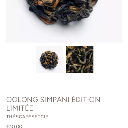
OOLONG SIMPANI ÉDITION
LIMITÉE
DISTRIBUTEUR
THÉSCAFÉSETCIE
Prix
€10,00