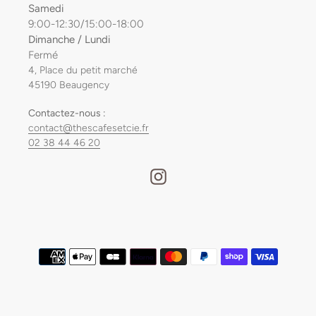
Samedi
9:00-12:30/15:00-18:00
Dimanche / Lundi
Fermé
4, Place du petit marché
45190 Beaugency
Contactez-nous :
contact@thescafesetcie.fr
02 38 44 46 20
Instagram
Moyens
de
paiement