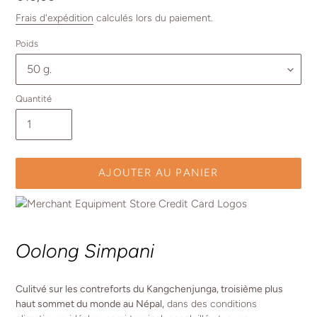
normal
Frais d'expédition
calculés lors du paiement.
Poids
Quantité
AJOUTER AU PANIER
Ajout
d'un
Oolong Simpani
produit
à
votre
Culitvé sur les contreforts du Kangchenjunga, troisième plus
panier
haut sommet du monde au Népal,
dans des conditions