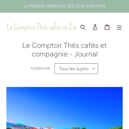
Passer
LIVRAISON GRATUITE DÈS 50 € D'ACHATS
au
contenu
Rechercher
Se connecter
Panier
Le Comptoir Thés cafés et
compagnie - Journal
FILTRER PAR