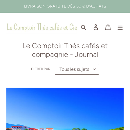
Passer
LIVRAISON GRATUITE DÈS 50 € D'ACHATS
au
contenu
Rechercher
Se connecter
Panier
Le Comptoir Thés cafés et
compagnie - Journal
FILTRER PAR