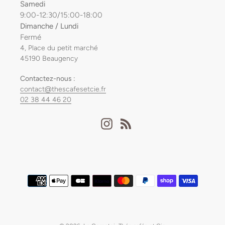
Samedi
9:00-12:30/15:00-18:00
Dimanche / Lundi
Fermé
4, Place du petit marché
45190 Beaugency
Contactez-nous :
contact@thescafesetcie.fr
02 38 44 46 20
Instagram
RSS
Moyens
de
paiement