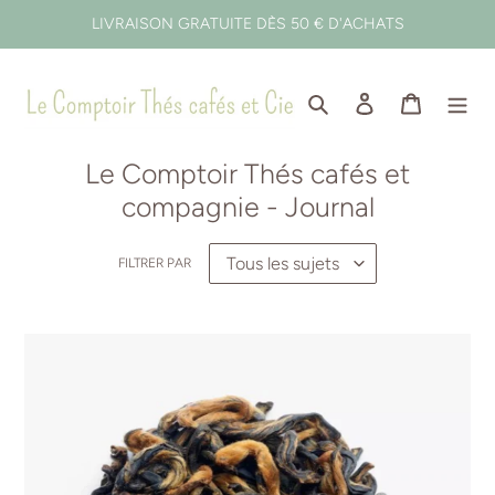
Passer
LIVRAISON GRATUITE DÈS 50 € D'ACHATS
au
contenu
Rechercher
Se connecter
Panier
Le Comptoir Thés cafés et
compagnie - Journal
FILTRER PAR