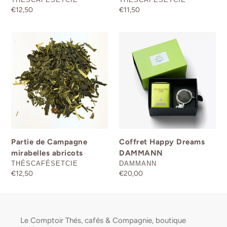
Prix
€12,50
Prix
€11,50
normal
normal
Partie
Coffret
de
Happy
Campagne
Dreams
mirabelles
DAMMANN
abricots
Partie de Campagne
Coffret Happy Dreams
mirabelles abricots
DAMMANN
DISTRIBUTEUR
DISTRIBUTEUR
THÉSCAFÉSETCIE
DAMMANN
Prix
€12,50
Prix
€20,00
normal
normal
Le Comptoir Thés, cafés & Compagnie, boutique