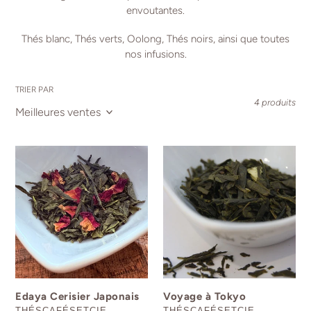
envoutantes.
Thés blanc, Thés verts, Oolong, Thés noirs, ainsi que toutes
nos infusions.
TRIER PAR
4 produits
Edaya
Voyage
Cerisier
à
Japonais
Tokyo
Edaya Cerisier Japonais
Voyage à Tokyo
DISTRIBUTEUR
DISTRIBUTEUR
THÉSCAFÉSETCIE
THÉSCAFÉSETCIE