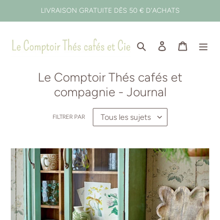
Passer
LIVRAISON GRATUITE DÈS 50 € D'ACHATS
au
contenu
Rechercher
Se connecter
Panier
Le Comptoir Thés cafés et
compagnie - Journal
FILTRER PAR