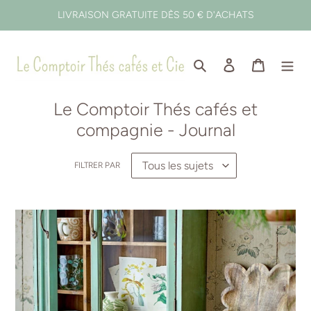
Passer
LIVRAISON GRATUITE DÈS 50 € D'ACHATS
au
contenu
Rechercher
Se connecter
Panier
Le Comptoir Thés cafés et
compagnie - Journal
FILTRER PAR