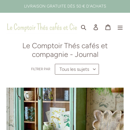
Passer
LIVRAISON GRATUITE DÈS 50 € D'ACHATS
au
contenu
Rechercher
Se connecter
Panier
Le Comptoir Thés cafés et
compagnie - Journal
FILTRER PAR